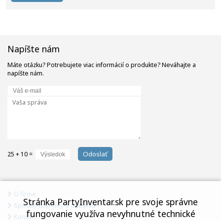
Napíšte nám
Máte otázku? Potrebujete viac informácií o produkte? Neváhajte a
napíšte nám.
Odoslať
25 + 10 =
O firme
Stránka PartyInventar.sk pre svoje správne
Spôsob dopravy a dodania
fungovanie využíva nevyhnutné technické
Kontakt