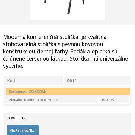
Moderná konferenčná stolička je kvalitná
stohovateľná stolička s pevnou kovovou
konštrukciou čiernej farby. Sedák a opierka sú
čalúnené červenou látkou. Stolička má univerzálne
využitie.
Kód
0011
Dostupnosť - SKLADOM:
Aktuálne k odberu maximálne
10.00 ks
ks
Vlož do košíka